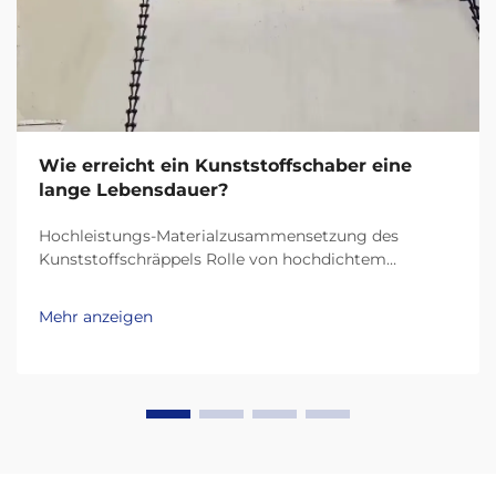
Wie erreicht ein Kunststoffschaber eine
lange Lebensdauer?
Hochleistungs-Materialzusammensetzung des
Kunststoffschräppels Rolle von hochdichtem
Polyethylen (HDPE) und UHMW-PE bei der
Haltbarkeit Heutige Kunststoffschräppel halten viel
Mehr anzeigen
länger dank Materialien wie HDPE (Hochdichtes
Polyethylen) und UHMW-PE (Ultra-hochmolekulares
Polyethylen)...