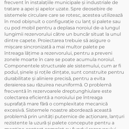
frecvent în instalațiile municipale și industriale de
tratare a apei și apelor uzate. Spre deosebire de
sistemele circulare care se rotesc, acestea utilizează
în mod obișnuit o configurație cu lanț și palete sau
cu pod mobil pentru a deplasa noroiul de-a lungul
lungimii rezervorului către un buncăr situat la unul
dintre capete. Proiectarea trebuie să asigure o
mișcare sincronizată a mai multor palete pe
întreaga lățime a rezervorului, pentru a preveni
zonele moarte în care se poate acumula noroiul.
Componentele structurale ale sistemului, cum ar fi
podul, șinele și roțile dințate, sunt construite pentru
durabilitate și aliniere precisă, pentru a evita
deraierea sau răzuirea neuniformă. O problemă
frecventă în rezervoarele dreptunghiulare este
colectarea eficientă a noroiului pe întreaga
suprafață mare fără o complexitate mecanică
excesivă. Sistemele noastre abordează această
problemă prin unități puternice de acționare, lanțuri
rezistente la uzură și palete concepute pentru a