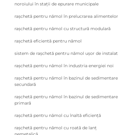
noroiului în stații de epurare municipale
rașchetă pentru nămol în prelucrarea alimentelor
rașchetă pentru nămol cu structură modulară
rașchetă eficientă pentru nămol
sistem de rașchetă pentru nămol ușor de instalat
rașchetă pentru nămol în industria energiei noi
rașchetă pentru nămol în bazinul de sedimentare
secundară
rașchetă pentru nămol în bazinul de sedimentare
primară
rașchetă pentru nămol cu înaltă eficiență
rașchetă pentru nămol cu roată de lanț
nemetalică