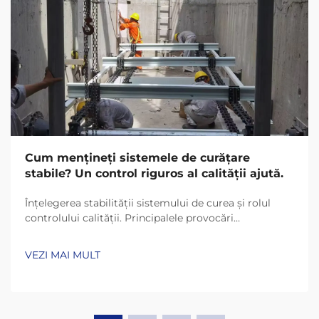
Cum mențineți sistemele de curățare
stabile? Un control riguros al calității ajută.
Înțelegerea stabilității sistemului de curea și rolul
controlului calității. Principalele provocări
operaționale în sistemele de curea. Majoritatea
sistemelor de curea întâmpină probleme precum
VEZI MAI MULT
acumularea neuniformă a materialului pe suprafețe,
lanțuri care ies din aliniament și rulmenți...