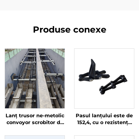
Produse conexe
Lanț trusor ne-metolic
Pasul lanțului este de
convoyor scrobitor de
152,4, cu o rezistență
lama folosit în
excelentă la uzură.
echipamentele de
Produsul este compus