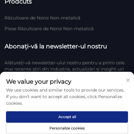
Prodcuts
Răzuitoare de Noroi Non-metalică
Piese Răzuitoare de Noroi Non-metalică
Abonați-vă la newsletter-ul nostru
Alăturați-vă newsletter-ului nostru pentru a primi cele
mai recente știri din industrie, actualizări și insight-uri
de la echipa noastră din Company.
We value your privacy
We use cookies and similar tools to provide our services.
Abonați-vă
If you don't want to accept all cookies, click Personalize
cookies.
Drept de autor © 2025 de Hengshui Huake Rubber & Plastic Co., LTD.
Politica de confidențialitate
Accept all
Personalize cookies