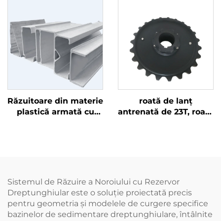
tratament a apei use
din trei părți, se
montează ușor și are o
forță de rupere mai
mare de 3 T
Răzuitoare din materie
roată de lanț
plastică armată cu
antrenată de 23T, roată
fibră de sticlă (FRP), cu
de lanț divizată
rezistență ridicată,
rezistentă la uzură,
formă bună de îndoire,
ușor de instalat,
rezistență la coroziune
turnare din PA6 are o
și lățimi de 178 mm și
rezistență mai bună la
138 mm
uzură
Sistemul de Răzuire a Noroiului cu Rezervor
Dreptunghiular este o soluție proiectată precis
pentru geometria și modelele de curgere specifice
bazinelor de sedimentare dreptunghiulare, întâlnite