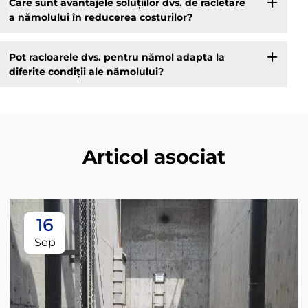
Care sunt avantajele soluțiilor dvs. de racletare
a nămolului în reducerea costurilor?
Pot racloarele dvs. pentru nămol adapta la
diferite condiții ale nămolului?
Articol asociat
16
Sep