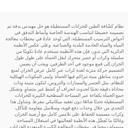
مقاومة أفضل للتآكل
نظام كشّافة الطين للخزانات المستطيلة هو حل مهندس بدقة تم
تصميمه خصيصًا لتناسب الهندسة الخاصة وأنماط التدفق في
أحواض الترسيب المستطيلة، التي تُوجد عادةً في محطات معالجة
المياه والمياه العادمة البلدية والصناعية. وعلى عكس الأنظمة
الدائرية التي تدور، فإن هذه الأنظمة تستخدم عادةً تكوينًا من
سلسلة وكرات أو جسر متحرك لنقل الحمأة على طول طول
الخزان إلى قمع موجود في أحد الطرفين. ويجب أن يضمن
التصميم حركة متزنة لعدة كرات عبر كامل عرض الخزان لمنع
حدوث مناطق ميتة تتراكم فيها الحمأة. وتُبنى المكونات الهيكلية
للنظام، مثل الجسر والمسارات والتروس، لتكون متينة وذات
محاذاة دقيقة تجنبًا لحدوث انحراف أو كشط غير متساوٍ. وتشكل
جمع الحمأة بكفاءة عبر المساحة السطحية الكبيرة للخزانات
المستطيلة تحديًا شائعًا دون تعقيد ميكانيكي مفرط. ونتناول هذا
التحدي من خلال وحدات دفع قوية، وسلاسل مقاومة للتآكل،
وكرات مصممة للحفاظ على تلامس كامل مع أرضية الخزان.
وغالبًا ما تُفضَّل هذه الأنظمة لفعاليتها في استغلال المساحة
وسهولة دمجها في محطات المعالجة الكبيرة المتعددة الخزانات.