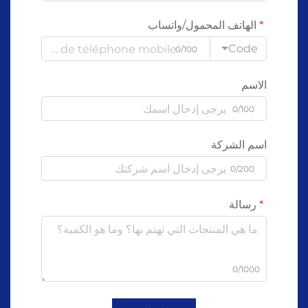
الهاتف المحمول/واتساب
Code
0/100
الاسم
0/100
اسم الشركة
0/200
رسالة
0/1000