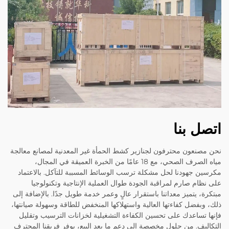
اتصل بنا
نحن مصنعون محترفون لجنازير كشط الحمأة غير المعدنية لمصانع معالجة
مياه الصرف الصحي، مع 18 عامًا من الخبرة العميقة في المجال،
مكرسين جهودنا لحل مشكلة ترسب الوسائط المسببة للتآكل. بالاعتماد
على نظام صارم لمراقبة الجودة طوال العملية الإنتاجية وتكنولوجيا
مبتكرة، يتميز معداتنا باستقرار عالٍ وعمر خدمة طويل جدًا. بالإضافة إلى
ذلك، وبفضل كفاءتها العالية واستهلاكها المنخفض للطاقة وسهولة صيانتها،
فإنها تساعدك على تحسين الكفاءة التشغيلية لخزانات الترسيب وتقليل
التكاليف. من حلول مخصصة إلى دعم ما بعد البيع، يوفر فريقنا المحترف