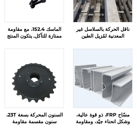
ناقل الحركة بالسلاسل غير
الماسك 152.4، مع مقاومة
المعدنية لمُزيل الطين
ممتازة للتآكل. يتكون المنتج
المستخدم في معدات معالجة
من ثلاث قطع، وسهل
مياه الصرف الصحي
التركيب، وله قوة تحمل تزيد
عن 3 طن
مسّاح FRP، ذو قوة عالية،
السنون المحركة بسعة 23T،
وشكل انحناء جيّد، ومقاومة
سنون مقسمة مقاومة
للتآكل، وعرضه 178 مم
للتآكل، سهلة التركيب، الصب
و138 مم
من مادة البولي أميد 6 توفر