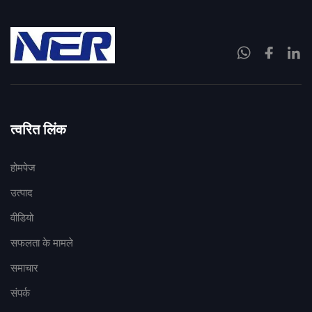
त्वरित लिंक
होमपेज
उत्पाद
वीडियो
सफलता के मामले
समाचार
संपर्क