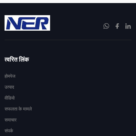
त्वरित लिंक
होमपेज
उत्पाद
वीडियो
सफलता के मामले
समाचार
संपर्क