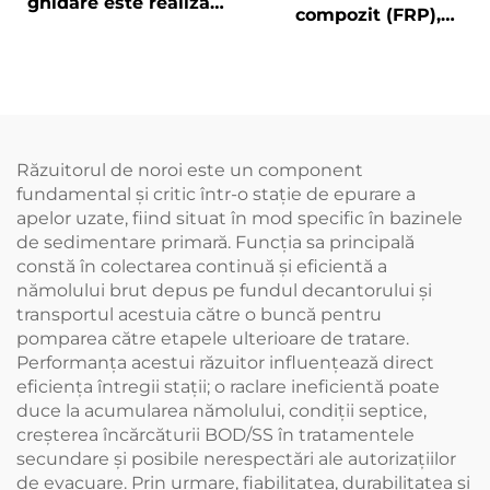
ghidare este realizat
compozit (FRP),
din PA66 și este
produs realizat din
rezistent la coroziune
rășină importată,
echipat cu tampoane
rezistente la uzură
Răzuitorul de noroi este un component
fundamental și critic într-o stație de epurare a
apelor uzate, fiind situat în mod specific în bazinele
de sedimentare primară. Funcția sa principală
constă în colectarea continuă și eficientă a
nămolului brut depus pe fundul decantorului și
transportul acestuia către o buncă pentru
pomparea către etapele ulterioare de tratare.
Performanța acestui răzuitor influențează direct
eficiența întregii stații; o raclare ineficientă poate
duce la acumularea nămolului, condiții septice,
creșterea încărcăturii BOD/SS în tratamentele
secundare și posibile nerespectări ale autorizațiilor
de evacuare. Prin urmare, fiabilitatea, durabilitatea și