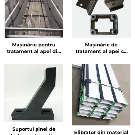
Mașinărie pentru
Mașinărie de
tratament al apei din
tratament al apei cu
bazinul de tratament a
lame de lama ne-
apei reziduale Șinchet
metalică
de șarpe din plastic
Suportul șinei de
Elibrator din material