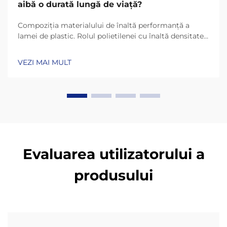
aibă o durată lungă de viață?
Compoziția materialului de înaltă performanță a
lamei de plastic. Rolul polietilenei cu înaltă densitate
(HDPE) și UHMW-PE în durabilitate. Lamele de plastic
de astăzi rezistă mult mai mult datorită materialelor
VEZI MAI MULT
precum HDPE (polietilenă cu înaltă densitate) și
UHMW-PE (polietilenă cu masă moleculară ultra-
înaltă)...
Evaluarea utilizatorului a
produsului