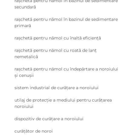
rașchetă pentru nămol în bazinul de sedimentare
secundară
rașchetă pentru nămol în bazinul de sedimentare
primară
rașchetă pentru nămol cu înaltă eficiență
rașchetă pentru nămol cu roată de lanț
nemetalică
rașchetă pentru nămol cu îndepărtare a noroiului
și cenușii
sistem industrial de curățare a noroiului
utilaj de protecție a mediului pentru curățarea
noroiului
dispozitiv de curățare a noroiului
curățător de noroi