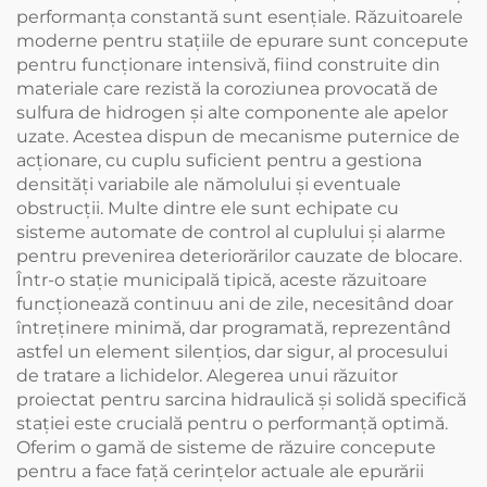
performanța constantă sunt esențiale. Răzuitoarele
moderne pentru stațiile de epurare sunt concepute
pentru funcționare intensivă, fiind construite din
materiale care rezistă la coroziunea provocată de
sulfura de hidrogen și alte componente ale apelor
uzate. Acestea dispun de mecanisme puternice de
acționare, cu cuplu suficient pentru a gestiona
densități variabile ale nămolului și eventuale
obstrucții. Multe dintre ele sunt echipate cu
sisteme automate de control al cuplului și alarme
pentru prevenirea deteriorărilor cauzate de blocare.
Într-o stație municipală tipică, aceste răzuitoare
funcționează continuu ani de zile, necesitând doar
întreținere minimă, dar programată, reprezentând
astfel un element silențios, dar sigur, al procesului
de tratare a lichidelor. Alegerea unui răzuitor
proiectat pentru sarcina hidraulică și solidă specifică
stației este crucială pentru o performanță optimă.
Oferim o gamă de sisteme de răzuire concepute
pentru a face față cerințelor actuale ale epurării