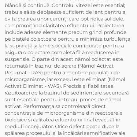
blândă și continuă. Controlul vitezei este esențial;
trebuie să se deplaseze suficient de lent pentru a
evita crearea unor curenți care pot ridica solidele,
compromițând claritatea efluentului. Proiectarea
include adesea elemente precum grinzi profunde
pe brațele colectoare pentru a minimiza turbulența
la suprafață și lame speciale configurate pentru a
asigura o colectare completă fără readucerea în
suspensie. O parte din acest nămol colectat este
returnată în bazinul de aerare (Nămol Activat
Returnat - RAS) pentru a menține populația de
microorganisme, iar excesul este eliminat (Nămol
Activat Eliminat - WAS). Precizia și fiabilitatea
răzuitoarei de la bazinul de sedimentare secundară
sunt esențiale pentru întregul proces de nămol
activat. Performanța sa controlează direct
concentrația de microorganisme din reactoarele
biologice și calitatea efluentului final evacuat în
mediul înconjurător. Orice defect poate duce la
spălarea procesului și la încălcări semnificative ale