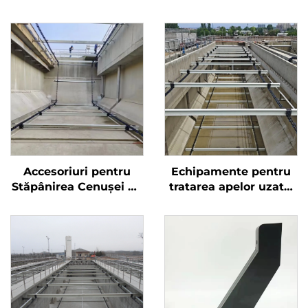
Accesoriuri pentru
Echipamente pentru
Stăpânirea Cenușei de
tratarea apelor uzate,
la Planta de
scrobitor de lamaie
Tratatment a Apelor
din plastic pe lanț
Ureche Lant NeMetalic
pentru rezervor de
sedimentare
rectangular