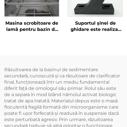
Masina scrobitoare de
Suportul șinei de
lamă pentru bazin de
ghidare este realizat
sedimentare
din PA66 și este
dreptunghiular folosit
rezistent la coroziune
în tratamentul apa
raului
Răzuitoarea de la bazinul de sedimentare
secundară, cunoscută și ca răzuitoare de clarificator
final, funcționează într-un mediu fundamental
diferit față de omologul său primar. Rolul său este
de a separa în mod blând nămolul activat biologic
tratat de apa tratată. Materialul depus este o masă
floculentă fragilă formată din microorganisme care
poate fi ușor forfecată și readusă în suspensie dacă
este perturbată agresiv. Prin urmare, răzuitoarea
secundară trebuie să aibă prioritar o funcționare