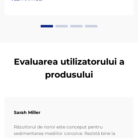
acumularea neuniformă a materialului pe suprafețe,
lanțuri care ies din aliniament și rulmenți...
Evaluarea utilizatorului a
produsului
Sarah Miller
Răzuitorul de noroi este conceput pentru
sedimentarea mediilor corozive. Rezistă bine la