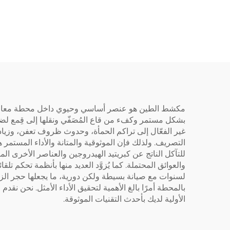
سلسلة بلاستيكية خرطوم
مكشط الطين هو عنصر أساسي وحيوي داخل محطة معالجة مي
بشكل مستمر وكفء من قاع المُصَفّي ونقلها إلى قِمع لضخ
التصريف. ولذلك فإن الموثوقية والمتانة والأداء المست
للتآكل الناتج عن كبريتيد الهيدروجين والعناصر الأخرى ا
والعوائق المحتملة. كما يُزوَّد العديد منها بأنظمة تحكم ت
لسنوات مع صيانة بسيطة ولكن دورية، ما يجعلها حجر الزا
بالمحطة أمرًا بالغ الأهمية لتحقيق الأداء الأمثل. نحن 
الأولية لديك بأحدث التقنيات الموثوقة.