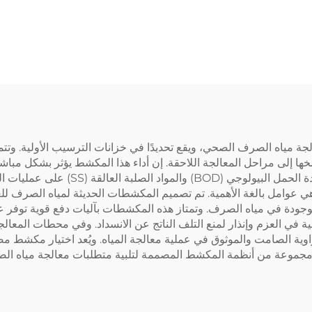
للتآكل
اه الصرف الصحي، ويقع تحديدًا في خزانات الترسيب الأولية. وتتمثل
ها إلى مراحل المعالجة اللاحقة. إن أداء هذا المكشط يؤثر بشكل مباش
غير الفعّال إلى تراكم الحمأة، وحدوث ظروف
مر هي عوامل بالغة الأهمية. تم تصميم المكشطات الحديثة لمياه الص
لموجودة في مياه الصرف. وتمتاز هذه المكشطات بآليات دفع قوية توفر ع
لقائية في العزم وإنذار لمنع التلف الناتج عن الانسداد. وفي محطات المع
وية الصامت والموثوق في عملية معالجة المياه. ويُعد اختيار مكشط مصم
نقدم مجموعة من أنظمة المكشط المصممة لتلبية متطلبات معالجة مياه ال