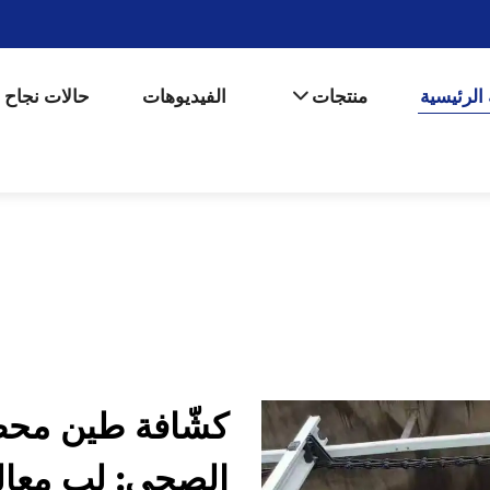
الرئيسية
منتجات
الفيديوهات
حالات نجاح
كشّافة طين محط
الصحي: لب معالج