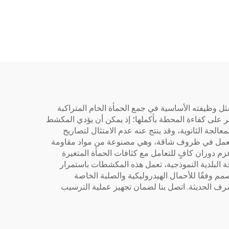
ومزود بحذاء مقاوم للتآكل
 وظيفته الأساسية في جمع الحمأة الخام المتراكبة
ر على كفاءة المحطة بأكملها؛ إذ يمكن أن يؤدي المكشط
 تعفن، وزيادة الحمل البيولوجي (BOD) والمواد الصلبة العالقة (SS) على عمليات المعالجة الثانوية، وقد ينتج عنه عدم الامتثال لتصاريح
رف للعمل في ظروف شاقة، وهي مصنوعة من مواد مقاومة
زم دوران كافٍ للتعامل مع كثافات الحمأة المتغيرة
الجة البلدية النموذجية، تعمل هذه المكشطات باستمرار
م وفقًا للأحمال الهيدروليكية والصلبة الخاصة
صرف الحديثة. اتصل بنا لضمان تجهيز عملية الترسيب