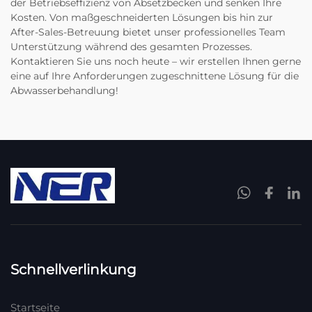
der Betriebseffizienz von Absetzbecken und senken Ihre
Kosten. Von maßgeschneiderten Lösungen bis hin zur
After-Sales-Betreuung bietet unser professionelles Team
Unterstützung während des gesamten Prozesses.
Kontaktieren Sie uns noch heute – wir erstellen Ihnen gerne
eine auf Ihre Anforderungen zugeschnittene Lösung für die
Abwasserbehandlung!
Schnellverlinkung
Startseite