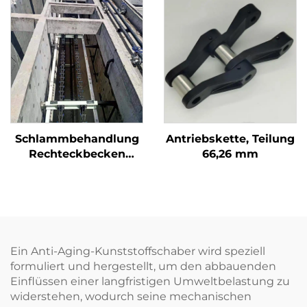
Anfangssenkung
nichtmetallisches
Schaber
Nabenrad NH78
Schabersysteme.
Schlammbehandlung
Antriebskette, Teilung
Rechteckbecken
66,26 mm
nichtmetallischer
Kettenreiniger
nichtmetallisches
Nabenrad NH78
Ein Anti-Aging-Kunststoffschaber wird speziell
formuliert und hergestellt, um den abbauenden
Einflüssen einer langfristigen Umweltbelastung zu
widerstehen, wodurch seine mechanischen